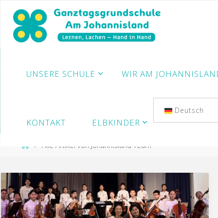
Zum
Inhalt
springen
UNSERE SCHULE
WIR AM JOHANNISLAN
Deutsch
KONTAKT
ELBKINDER
Start
Alle Artikel von Johannisland Team