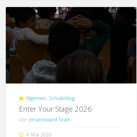
Allgemein
,
Schülerblog
Enter Your Stage 2026
von
Johannisland Team
4. Mai 2026