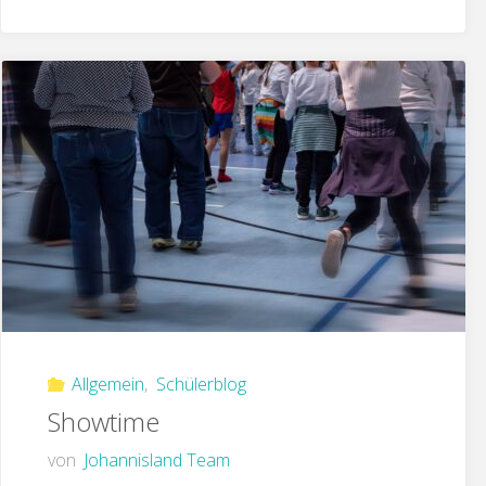
Allgemein
,
Schülerblog
Showtime
von
Johannisland Team