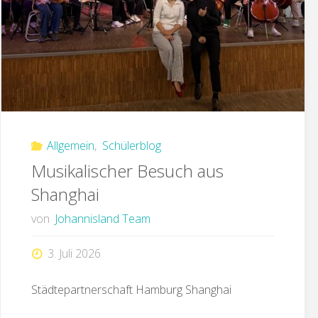
Allgemein
,
Schülerblog
Musikalischer Besuch aus
Shanghai
von
Johannisland Team
3. Juli 2026
Städtepartnerschaft Hamburg Shanghai