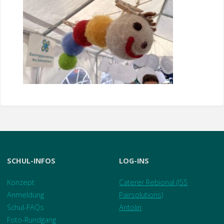
SCHUL-INFOS
LOG-INS
Konzept
Caterer Rebional (ISS
Anmeldung
Pairsolutions)
Schul-FAQs
Antolin
Foto-Rundgang