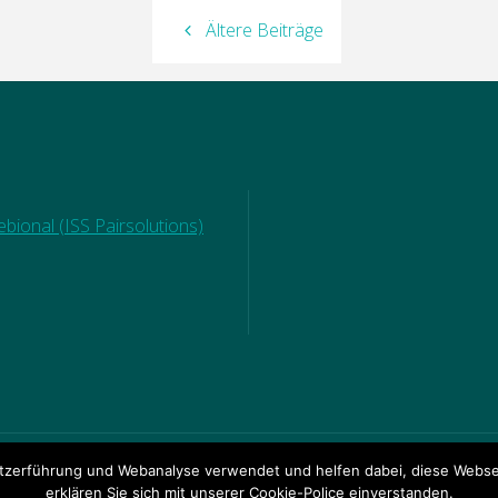
Ältere Beiträge
bional (ISS Pairsolutions)
zerführung und Webanalyse verwendet und helfen dabei, diese Websei
© 2018 Ganztagsgrundsch
RECHTE
|
DOWNLOADBEREICH
erklären Sie sich mit unserer Cookie-Police einverstanden.