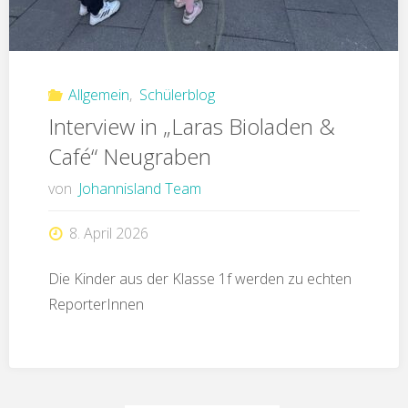
Allgemein
,
Schülerblog
Interview in „Laras Bioladen &
Café“ Neugraben
von
Johannisland Team
8. April 2026
Die Kinder aus der Klasse 1f werden zu echten
ReporterInnen