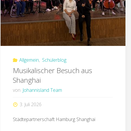
Allgemein
,
Schülerblog
Musikalischer Besuch aus
Shanghai
von
Johannisland Team
3. Juli 2026
Städtepartnerschaft Hamburg Shanghai