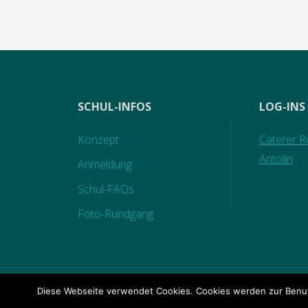
SCHUL-INFOS
LOG-INS
Konzept
Caterer Re
Antolin
Anmeldung
Schul-FAQs
Foto-Rundgang
Diese Webseite verwendet Cookies. Cookies werden zur Benut
KONTAKT
|
IMPRESSUM
|
DATENSCHUTZ
|
BILD