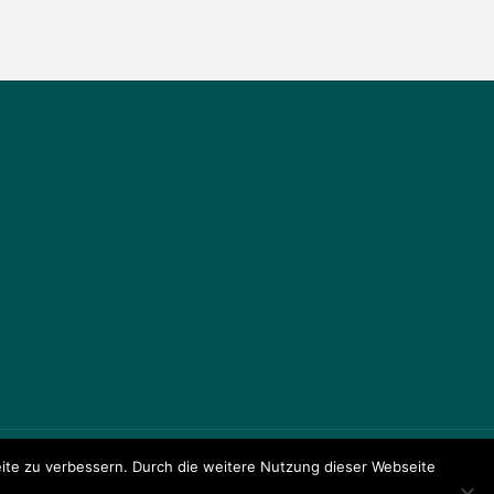
te zu verbessern. Durch die weitere Nutzung dieser Webseite
ule Am Johannisland
Präsentiert von
Fluida
&
WordPress.