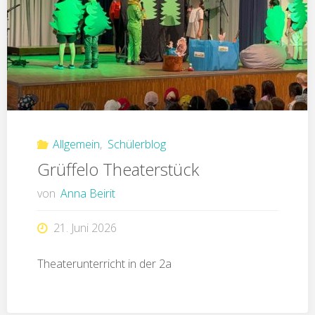
Allgemein
,
Schülerblog
Grüffelo Theaterstück
von
Anna Beirit
21. Juni 2026
Theaterunterricht in der 2a