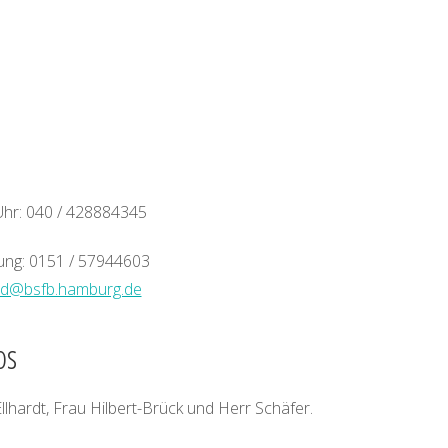
Uhr: 040 / 428884345
uung: 0151 / 57944603
nd@bsfb.hamburg.de
os
lhardt, Frau Hilbert-Brück und Herr Schäfer.