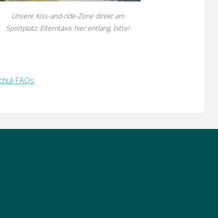
Unsere Kiss-and-ride-Zone direkt am
Sportplatz: Elterntaxis hier entlang, bitte!
chul-FAQs
.