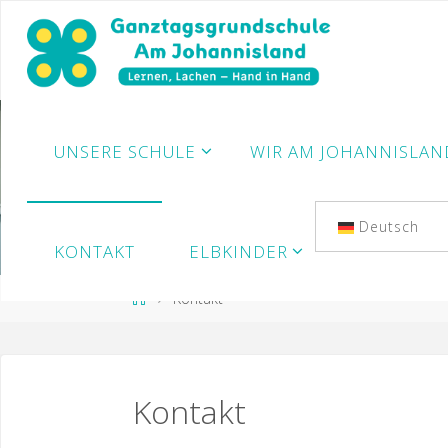
Zum
Inhalt
springen
UNSERE SCHULE
WIR AM JOHANNISLAN
Deutsch
KONTAKT
ELBKINDER
Start
Kontakt
Kontakt