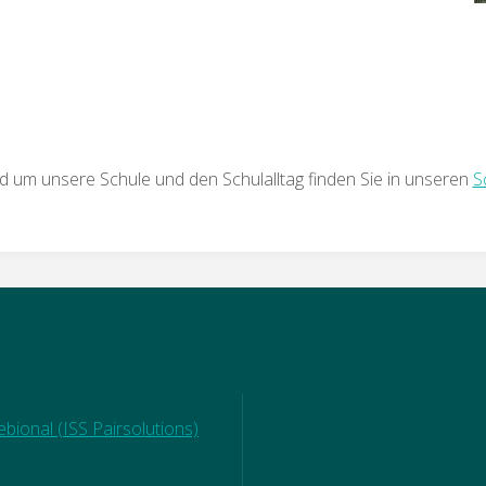
d um unsere Schule und den Schulalltag finden Sie in unseren
S
bional (ISS Pairsolutions)