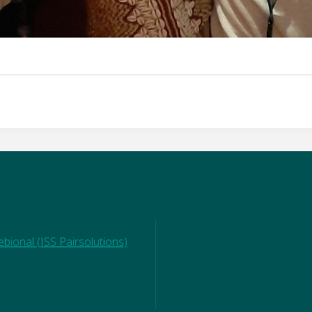
bional (ISS Pairsolutions)