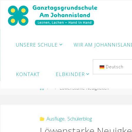
Zum
Inhalt
springen
UNSERE SCHULE
WIR AM JOHANNISLAN
Deutsch
KONTAKT
ELBKINDER
Start
Löwenstarke Neuigkeiten
Ausflüge
,
Schülerblog
Löwenstarke Neuigke