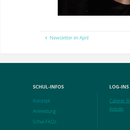
Newsletter im April
SCHUL-INFOS
LOG-INS
Konzept
Caterer Re
Antolin
Anmeldung
Schul-FAQs