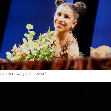
 Nala bei „König der Löwen“