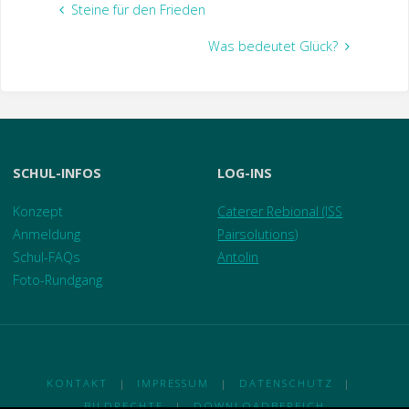
Steine für den Frieden
Was bedeutet Glück?
SCHUL-INFOS
LOG-INS
Konzept
Caterer Rebional (ISS
Anmeldung
Pairsolutions)
Schul-FAQs
Antolin
Foto-Rundgang
KONTAKT
|
IMPRESSUM
|
DATENSCHUTZ
|
BILDRECHTE
|
DOWNLOADBEREICH