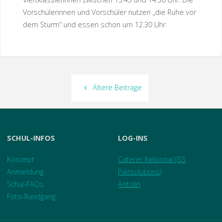
Vorschülerinnen und Vorschüler nutzen „die Ruhe vor
dem Sturm“ und essen schon um 12.30 Uhr.
Ältere Beiträge
SCHUL-INFOS
LOG-INS
Konzept
Caterer Rebional (ISS
Anmeldung
Pairsolutions)
Schul-FAQs
Antolin
Foto-Rundgang