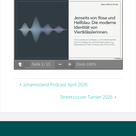
Seite
1
/
15
Zoom
100%
Johannisland Podcast April 2026
Streetsoccer-Turnier 2026