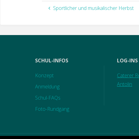
Sportlicher und musikalischer Herbst
SCHUL-INFOS
LOG-INS
Konzept
Caterer Re
Antolin
Anmeldung
Schul-FAQs
Foto-Rundgang