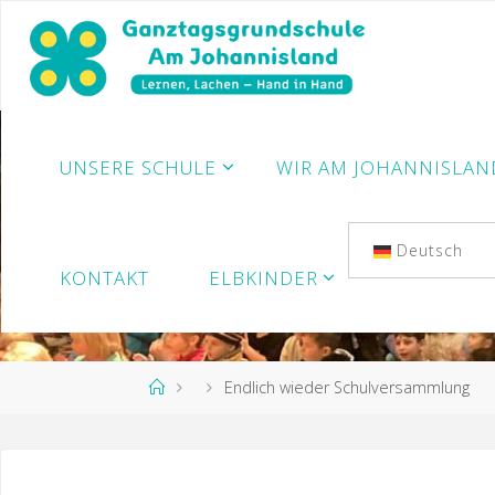
Zum
Inhalt
springen
UNSERE SCHULE
WIR AM JOHANNISLAN
Deutsch
KONTAKT
ELBKINDER
Start
Endlich wieder Schulversammlung