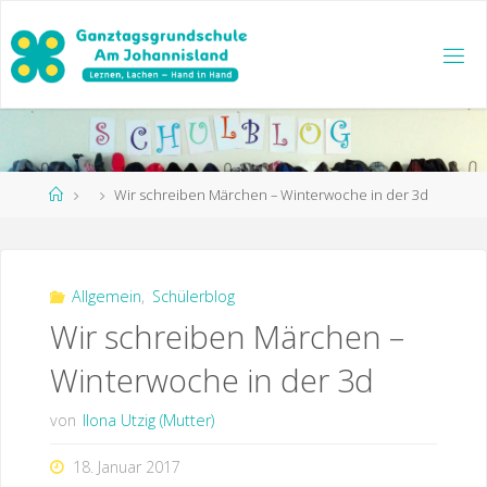
Zum
Inhalt
springen
Start
Wir schreiben Märchen – Winterwoche in der 3d
Allgemein
,
Schülerblog
Wir schreiben Märchen –
Winterwoche in der 3d
von
Ilona Utzig (Mutter)
18. Januar 2017