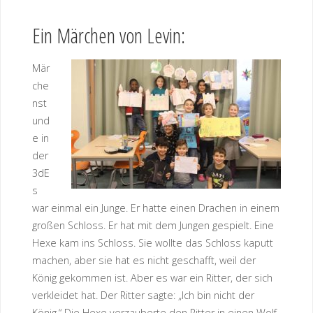
Ein Märchen von Levin:
Mär
che
nst
und
e in
der
3dE
s
war einmal ein Junge. Er hatte einen Drachen in einem
großen Schloss. Er hat mit dem Jungen gespielt. Eine
Hexe kam ins Schloss. Sie wollte das Schloss kaputt
machen, aber sie hat es nicht geschafft, weil der
König gekommen ist. Aber es war ein Ritter, der sich
verkleidet hat. Der Ritter sagte: „Ich bin nicht der
König.“ Die Hexe verzauberte den Ritter in einen Wolf.