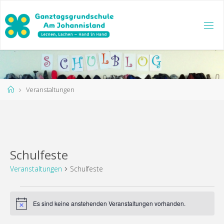
Zum
Inhalt
springen
Start
Veranstaltungen
Schulfeste
Veranstaltungen
Schulfeste
Veranstaltungen
Es sind keine anstehenden Veranstaltungen vorhanden.
Hinweis