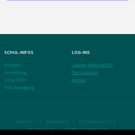
SCHUL-INFOS
LOG-INS
Konzept
Caterer Rebional (ISS
Anmeldung
Pairsolutions)
Schul-FAQs
Antolin
Foto-Rundgang
KONTAKT
|
IMPRESSUM
|
DATENSCHUTZ
|
BILDRECHTE
|
DOWNLOADBEREICH