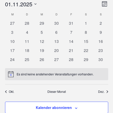
01.11.2025
Vera
Ansic
Monat
Datum
M
MONTAG
D
DIENSTAG
M
MITTWOCH
D
DONNERSTAG
F
FREITAG
S
SAMSTAG
S
SONNT
Ansi
Kalender
wählen.
Navi
0
0
0
0
0
0
0
27
28
29
30
31
1
2
Nav
Veranstaltungen
Veranstaltungen
Veranstaltungen
Veranstaltungen
Veranstaltungen
Veranstaltunge
Veranst
von
0
0
0
0
0
0
0
3
4
5
6
7
8
9
Veranstaltungen
Veranstaltungen
Veranstaltungen
Veranstaltungen
Veranstaltungen
Veranstaltunge
Veranst
0
0
0
0
0
0
0
10
11
12
13
14
15
16
Veranstaltungen
Veranstaltungen
Veranstaltungen
Veranstaltungen
Veranstaltungen
Veranstaltungen
Veranstaltungen
Veranst
0
0
0
0
0
0
0
17
18
19
20
21
22
23
Veranstaltungen
Veranstaltungen
Veranstaltungen
Veranstaltungen
Veranstaltungen
Veranstaltungen
Veranst
0
0
0
0
0
0
0
24
25
26
27
28
29
30
Veranstaltungen
Veranstaltungen
Veranstaltungen
Veranstaltungen
Veranstaltungen
Veranstaltungen
Veranst
Es sind keine anstehenden Veranstaltungen vorhanden.
Hinweis
Okt.
Dieser Monat
Dez.
Kalender abonnieren