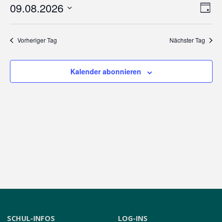
für
09.08.2026
Vera
Ansic
Tag
Datum
9.
Ansi
wählen.
Navi
Vorheriger Tag
Nächster Tag
August
Nav
Kalender abonnieren
2026
SCHUL-INFOS
LOG-INS