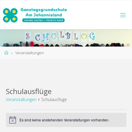
Zum
Inhalt
springen
Start
Veranstaltungen
Schulausflüge
Veranstaltungen
Schulausflüge
Veranstaltungen
Es sind keine anstehenden Veranstaltungen vorhanden.
Hinweis