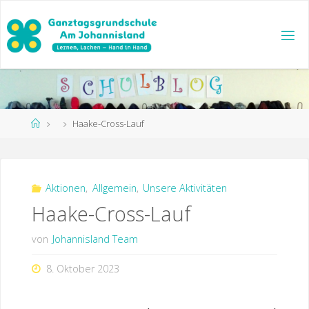
Zum
Inhalt
springen
Start
Haake-Cross-Lauf
Aktionen
,
Allgemein
,
Unsere Aktivitäten
Haake-Cross-Lauf
von
Johannisland Team
8. Oktober 2023