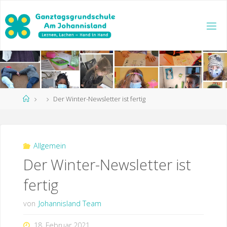
Zum
Inhalt
springen
Start
Der Winter-Newsletter ist fertig
Allgemein
Der Winter-Newsletter ist
fertig
von
Johannisland Team
18. Februar 2021