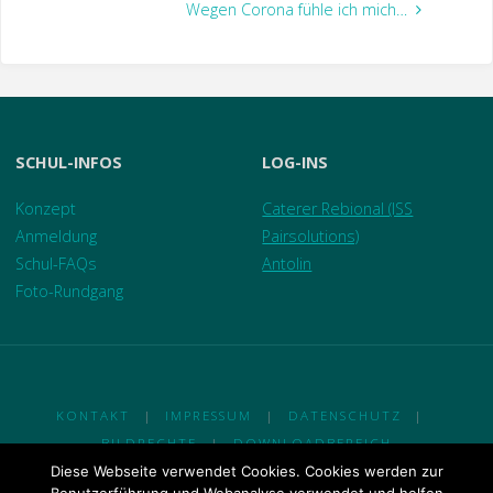
Wegen Corona fühle ich mich…
SCHUL-INFOS
LOG-INS
Konzept
Caterer Rebional (ISS
Anmeldung
Pairsolutions)
Schul-FAQs
Antolin
Foto-Rundgang
KONTAKT
|
IMPRESSUM
|
DATENSCHUTZ
|
BILDRECHTE
|
DOWNLOADBEREICH
Diese Webseite verwendet Cookies. Cookies werden zur
© 2018 Ganztagsgrundschule Am Johannisland