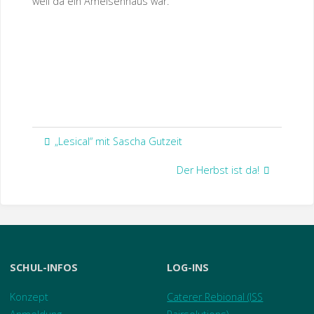
weil da ein Ameisenhaus war.
„Lesical“ mit Sascha Gutzeit
Der Herbst ist da!
SCHUL-INFOS
LOG-INS
Konzept
Caterer Rebional (ISS