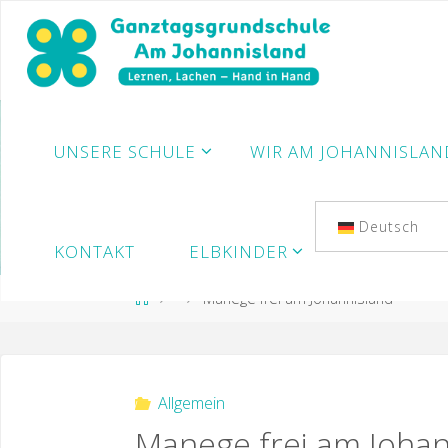
Zum
Inhalt
springen
UNSERE SCHULE
WIR AM JOHANNISLAN
Deutsch
KONTAKT
ELBKINDER
Start
Manege frei am Johannisland
Allgemein
Manege frei am Johan