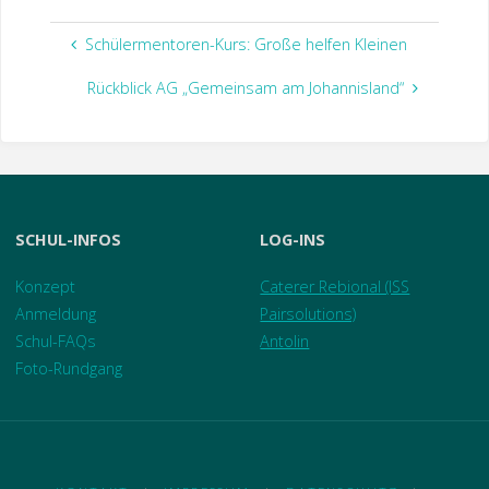
Schülermentoren-Kurs: Große helfen Kleinen
Rückblick AG „Gemeinsam am Johannisland“
SCHUL-INFOS
LOG-INS
Konzept
Caterer Rebional (ISS
Anmeldung
Pairsolutions)
Schul-FAQs
Antolin
Foto-Rundgang