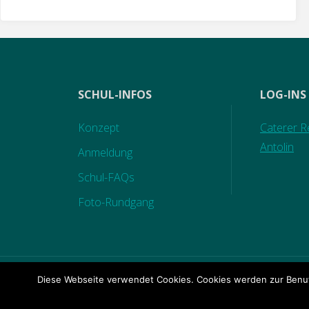
SCHUL-INFOS
LOG-INS
Konzept
Caterer Re
Antolin
Anmeldung
Schul-FAQs
Foto-Rundgang
Diese Webseite verwendet Cookies. Cookies werden zur Benut
KONTAKT
|
IMPRESSUM
|
DATENSCHUTZ
|
BILD