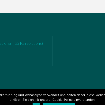
bional (ISS Pairsolutions)
zerführung und Webanalyse verwendet und helfen dabei, diese Websei
© 2018 Ganztagsgrundsch
RECHTE
|
DOWNLOADBEREICH
erklären Sie sich mit unserer Cookie-Police einverstanden.