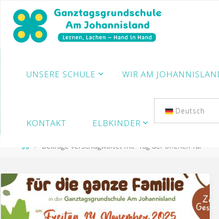
Zum
Inhalt
springen
UNSERE SCHULE
WIR AM JOHANNISLAN
Deutsch
KONTAKT
ELBKINDER
Start
Beiträge verschlagwortet mit "Tag der offenen Tür"