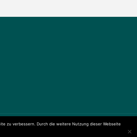
te zu verbessern. Durch die weitere Nutzung dieser Webseite
ule Am Johannisland
Präsentiert von
Fluida
&
WordPress.