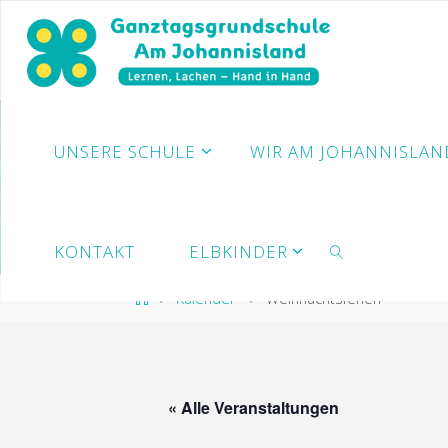
Zum
Inhalt
springen
UNSERE SCHULE
WIR AM JOHANNISLAN
KONTAKT
ELBKINDER
Start
Kalender
Weihnachtsferien
SUCHE
« Alle Veranstaltungen