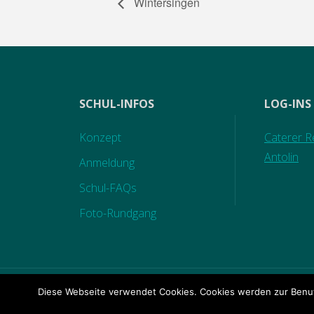
Wintersingen
SCHUL-INFOS
LOG-INS
Konzept
Caterer Re
Antolin
Anmeldung
Schul-FAQs
Foto-Rundgang
Diese Webseite verwendet Cookies. Cookies werden zur Benut
KONTAKT
|
IMPRESSUM
|
DATENSCHUTZ
|
BILD