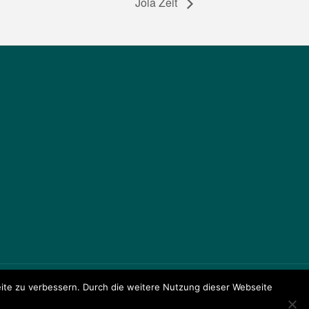
Jola Zeit
te zu verbessern. Durch die weitere Nutzung dieser Webseite
ule Am Johannisland
Präsentiert von
Fluida
&
WordPress.