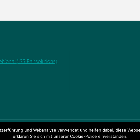
bional (ISS Pairsolutions)
zerführung und Webanalyse verwendet und helfen dabei, diese Websei
© 2018 Ganztagsgrundsch
RECHTE
|
DOWNLOADBEREICH
erklären Sie sich mit unserer Cookie-Police einverstanden.