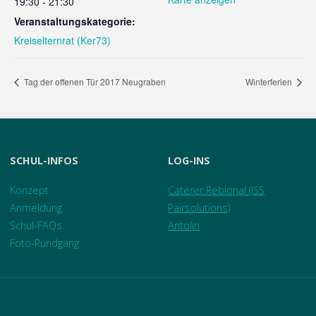
19:30 - 21:30
Veranstaltungskategorie:
Kreiselternrat (Ker73)
Tag der offenen Tür 2017 Neugraben
Winterferien
SCHUL-INFOS
LOG-INS
Konzept
Caterer Rebional (ISS
Anmeldung
Pairsolutions)
Schul-FAQs
Antolin
Foto-Rundgang