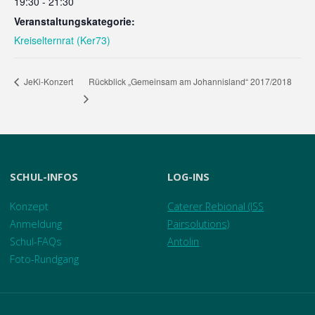
19:30 - 21:30
Veranstaltungskategorie:
Kreiselternrat (Ker73)
Rückblick „Gemeinsam am Johannisland“ 2017/2018
JeKi-Konzert
SCHUL-INFOS
LOG-INS
Konzept
Caterer Rebional (ISS
Anmeldung
Pairsolutions)
Schul-FAQs
Antolin
Foto-Rundgang