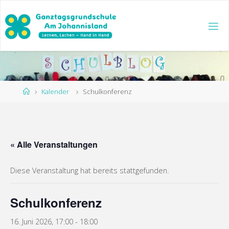
Zum
Inhalt
springen
Start
Kalender
Schulkonferenz
« Alle Veranstaltungen
Diese Veranstaltung hat bereits stattgefunden.
Schulkonferenz
16. Juni 2026, 17:00
-
18:00