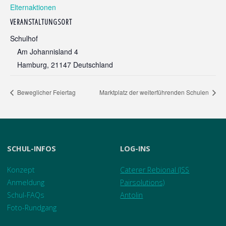
Elternaktionen
VERANSTALTUNGSORT
Schulhof
Am Johannisland 4
Hamburg
,
21147
Deutschland
Beweglicher Feiertag
Marktplatz der weiterführenden Schulen
SCHUL-INFOS
LOG-INS
Konzept
Caterer Rebional (ISS
Anmeldung
Pairsolutions)
Schul-FAQs
Antolin
Foto-Rundgang