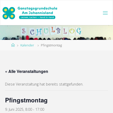
Zum
Inhalt
springen
Start
Kalender
Pfingstmontag
« Alle Veranstaltungen
Diese Veranstaltung hat bereits stattgefunden.
Pfingstmontag
9. Juni 2025, 8:00
-
17:00