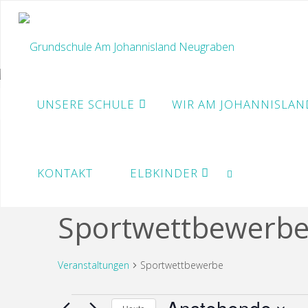
Zum
Inhalt
springen
UNSERE SCHULE
WIR AM JOHANNISLAN
Start
Veranstaltungen
KONTAKT
ELBKINDER
Sportwettbewerb
SUCHE
Veranstaltungen
Sportwettbewerbe