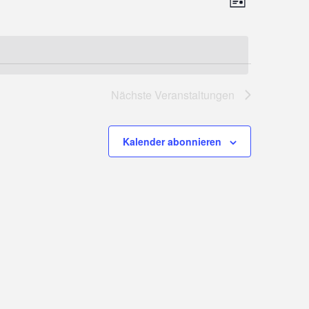
Veranstalt
Ansichten-
Liste
Ansichten-
Navigation
Navigation
Nächste
Veranstaltungen
Kalender abonnieren