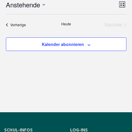
Anstehende
Vera
Ansic
Liste
Datum
Ansi
wählen.
Navi
Heute
Nächste
Veranstaltungen
Vorherige
Veransta
Nav
Kalender abonnieren
SCHUL-INFOS
LOG-INS