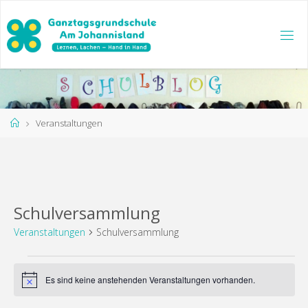
Zum
Inhalt
springen
Start
Veranstaltungen
Schulversammlung
Veranstaltungen
Schulversammlung
Veranstaltungen
Es sind keine anstehenden Veranstaltungen vorhanden.
Hinweis