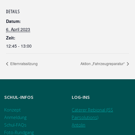
DETAILS
Datum:
6. April 2023
Zeit:
12:45 - 13:00
Elternratssitzung
Aktion „Fahrzeugreparatur“
SCHUL-INFOS
LOG-INS
Konzept
Caterer Rebional (ISS
Anmeldung
Pairsolutions)
Schul-FAQs
Antolin
Foto-Rundgang