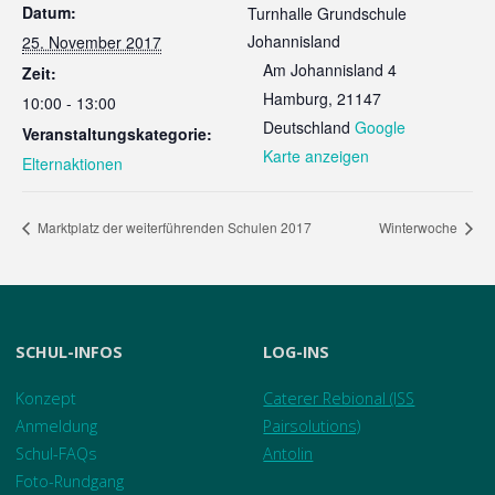
Datum:
Turnhalle Grundschule
Johannisland
25. November 2017
Am Johannisland 4
Zeit:
Hamburg
,
21147
10:00 - 13:00
Deutschland
Google
Veranstaltungskategorie:
Karte anzeigen
Elternaktionen
Marktplatz der weiterführenden Schulen 2017
Winterwoche
SCHUL-INFOS
LOG-INS
Konzept
Caterer Rebional (ISS
Anmeldung
Pairsolutions)
Schul-FAQs
Antolin
Foto-Rundgang