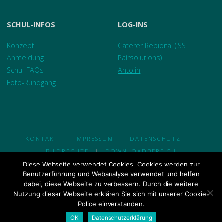
SCHUL-INFOS
LOG-INS
Konzept
Caterer Rebional (ISS
Anmeldung
Pairsolutions)
Schul-FAQs
Antolin
Foto-Rundgang
KONTAKT
|
IMPRESSUM
|
DATENSCHUTZ
|
BILDRECHTE
|
DOWNLOADBEREICH
Diese Webseite verwendet Cookies. Cookies werden zur
© 2018 Ganztagsgrundschule Am Johannisland
Benutzerführung und Webanalyse verwendet und helfen
dabei, diese Webseite zu verbessern. Durch die weitere
Nutzung dieser Webseite erklären Sie sich mit unserer Cookie-
Präsentiert von
Fluida
&
WordPress.
Police einverstanden.
OK
Datenschutzerklärung