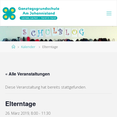
Zum
Inhalt
springen
Start
Kalender
Elterntage
« Alle Veranstaltungen
Diese Veranstaltung hat bereits stattgefunden.
Elterntage
26. März 2019, 8:00
-
11:30