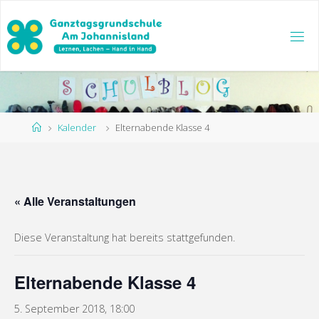
Zum
Inhalt
springen
Start
Kalender
Elternabende Klasse 4
« Alle Veranstaltungen
Diese Veranstaltung hat bereits stattgefunden.
Elternabende Klasse 4
5. September 2018, 18:00