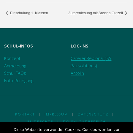
Einschulung 1. Klassen
Autorenlesung mit Sascha Gutzeit
SCHUL-INFOS
LOG-INS
Konzept
Caterer Rebional (ISS
Anmeldung
Pairsolutions)
Schul-FAQs
Antolin
Foto-Rundgang
KONTAKT
|
IMPRESSUM
|
DATENSCHUTZ
|
BILDRECHTE
|
DOWNLOADBEREICH
Diese Webseite verwendet Cookies. Cookies werden zur