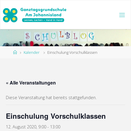
Zum
Inhalt
springen
Start
Kalender
Einschulung Vorschulklassen
« Alle Veranstaltungen
Diese Veranstaltung hat bereits stattgefunden.
Einschulung Vorschulklassen
12. August 2020, 9:00
-
13:00