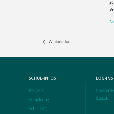
26
Ve
:
An
Winterferien
SCHUL-INFOS
LOG-INS
Konzept
Caterer Re
Antolin
Anmeldung
Schul-FAQs