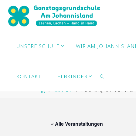
Zum
Inhalt
springen
UNSERE SCHULE
WIR AM JOHANNISLAN
KONTAKT
ELBKINDER
Start
Kalender
Anmeldung der Erstklässler
SUCHE
« Alle Veranstaltungen