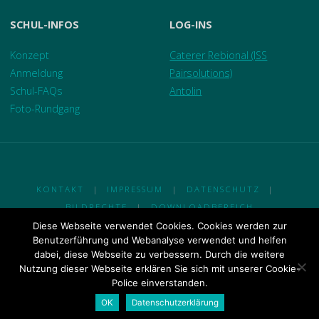
SCHUL-INFOS
LOG-INS
Konzept
Caterer Rebional (ISS
Anmeldung
Pairsolutions)
Schul-FAQs
Antolin
Foto-Rundgang
KONTAKT
|
IMPRESSUM
|
DATENSCHUTZ
|
BILDRECHTE
|
DOWNLOADBEREICH
Diese Webseite verwendet Cookies. Cookies werden zur
© 2018 Ganztagsgrundschule Am Johannisland
Benutzerführung und Webanalyse verwendet und helfen
dabei, diese Webseite zu verbessern. Durch die weitere
Nutzung dieser Webseite erklären Sie sich mit unserer Cookie-
Präsentiert von
Fluida
&
WordPress.
Police einverstanden.
OK
Datenschutzerklärung