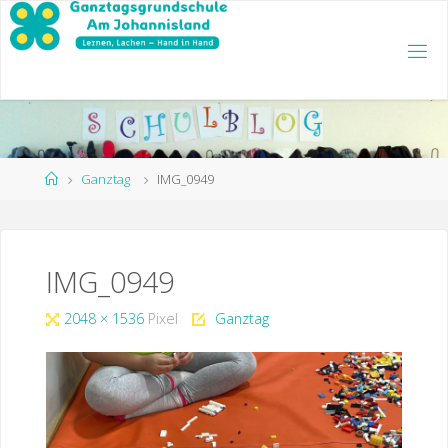
Zum
Inhalt
springen
Start
Ganztag
IMG_0949
IMG_0949
Originalgröße
2048 × 1536
Pixel
Ganztag