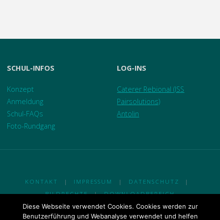
SCHUL-INFOS
LOG-INS
Konzept
Caterer Rebional (ISS
Anmeldung
Pairsolutions)
Schul-FAQs
Antolin
Foto-Rundgang
KONTAKT
|
IMPRESSUM
|
DATENSCHUTZ
|
BILDRECHTE
|
DOWNLOADBEREICH
Diese Webseite verwendet Cookies. Cookies werden zur
© 2018 Ganztagsgrundschule Am Johannisland
Benutzerführung und Webanalyse verwendet und helfen