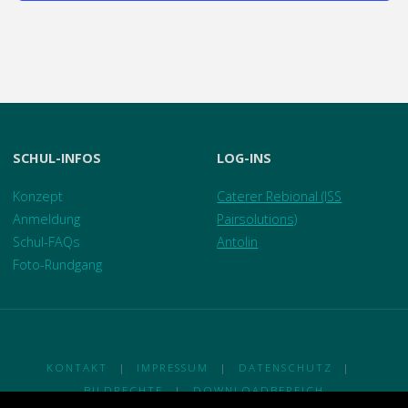
SCHUL-INFOS
LOG-INS
Konzept
Caterer Rebional (ISS
Anmeldung
Pairsolutions)
Schul-FAQs
Antolin
Foto-Rundgang
KONTAKT
|
IMPRESSUM
|
DATENSCHUTZ
|
BILDRECHTE
|
DOWNLOADBEREICH