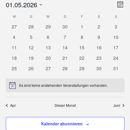
01.05.2026
Vera
Ansic
Monat
Datum
M
MONTAG
D
DIENSTAG
M
MITTWOCH
D
DONNERSTAG
F
FREITAG
S
SAMSTAG
S
SONNT
Ansi
Kalender
wählen.
Navi
0
0
0
0
0
0
0
27
28
29
30
1
2
3
Nav
Veranstaltungen
Veranstaltungen
Veranstaltungen
Veranstaltungen
Veranstaltungen
Veranstaltunge
Veranst
von
0
0
0
0
0
0
0
4
5
6
7
8
9
10
Veranstaltungen
Veranstaltungen
Veranstaltungen
Veranstaltungen
Veranstaltungen
Veranstaltunge
Veranst
0
0
0
0
0
0
0
11
12
13
14
15
16
17
Veranstaltungen
Veranstaltungen
Veranstaltungen
Veranstaltungen
Veranstaltungen
Veranstaltungen
Veranstaltungen
Veranst
0
0
0
0
0
0
0
18
19
20
21
22
23
24
Veranstaltungen
Veranstaltungen
Veranstaltungen
Veranstaltungen
Veranstaltungen
Veranstaltungen
Veranst
0
0
0
0
0
0
0
25
26
27
28
29
30
31
Veranstaltungen
Veranstaltungen
Veranstaltungen
Veranstaltungen
Veranstaltungen
Veranstaltungen
Veranst
Es sind keine anstehenden Veranstaltungen vorhanden.
Hinweis
Apr.
Dieser Monat
Juni
Kalender abonnieren