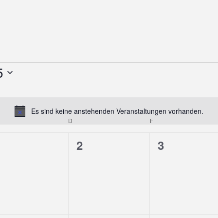
5
Es sind keine anstehenden Veranstaltungen vorhanden.
Hinweis
TTWOCH
D
DONNERSTAG
F
FREITAG
0
0
0
1
2
3
n,
eranstaltungen,
Veranstaltungen,
Veranstalt