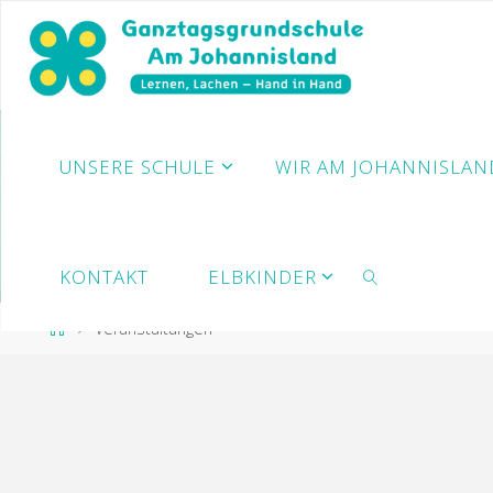
Zum
Inhalt
springen
UNSERE SCHULE
WIR AM JOHANNISLAN
KONTAKT
ELBKINDER
Start
Veranstaltungen
SUCHE