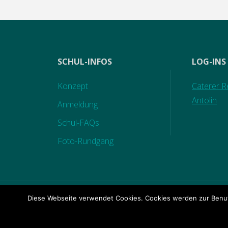
SCHUL-INFOS
LOG-INS
Konzept
Caterer Re
Antolin
Anmeldung
Schul-FAQs
Foto-Rundgang
Diese Webseite verwendet Cookies. Cookies werden zur Benut
KONTAKT
|
IMPRESSUM
|
DATENSCHUTZ
|
BILD