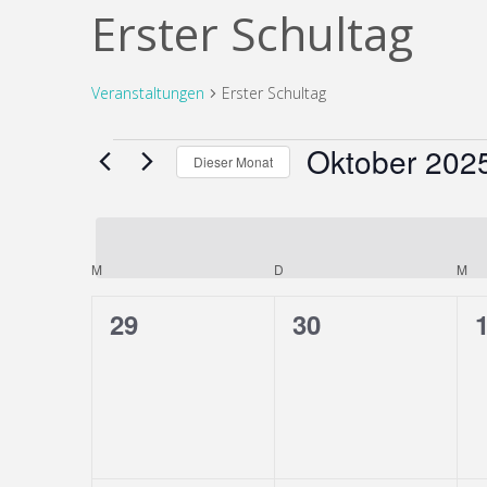
Erster Schultag
Veranstaltungen
Erster Schultag
Oktober 202
Veranstaltungen
Dieser Monat
Datum
wählen.
M
MONTAG
D
DIENSTAG
M
MI
Kalender
0
0
29
30
von
Veranstaltungen,
Veranstaltunge
V
Veranstaltungen