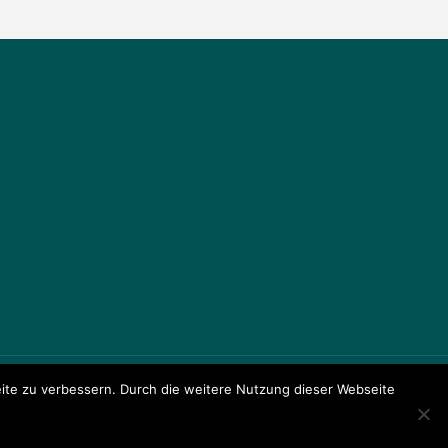
te zu verbessern. Durch die weitere Nutzung dieser Webseite
ule Am Johannisland
Präsentiert von
Fluida
&
WordPress.