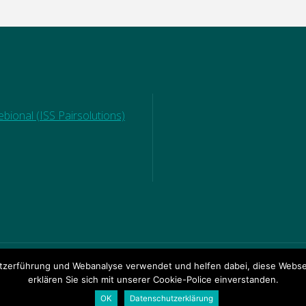
bional (ISS Pairsolutions)
zerführung und Webanalyse verwendet und helfen dabei, diese Websei
© 2018 Ganztagsgrundsch
RECHTE
|
DOWNLOADBEREICH
erklären Sie sich mit unserer Cookie-Police einverstanden.
OK
Datenschutzerklärung